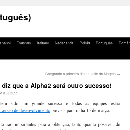
tuguês)
spañol
Français
Italiano
Nederlands
Polski
Português
Româ
Chegando o primeiro dia de teste da Mageia
→
diz que a Alpha2 será outro sucesso!
or
A. Junior
tem sido um grande sucesso e todas as equipes estão
 versão de desenvolvimento
prevista para o dia 15 de março.
o são importantes para a obtenção, tanto quanto possível, de