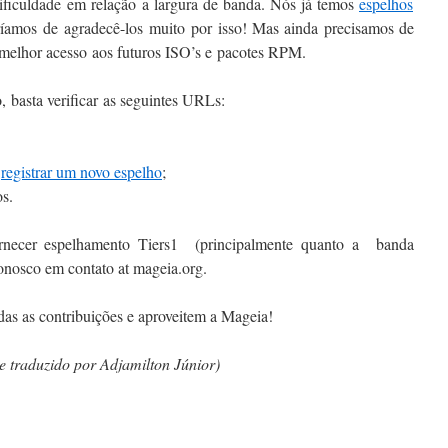
ificuldade em relação a largura de banda. Nós já temos
espelhos
íamos de agradecê-los muito por isso! Mas ainda precisamos de
elhor acesso aos futuros ISO’s e pacotes RPM.
, basta verificar as seguintes URLs:
a
registrar um novo espelho
;
s.
rnecer espelhamento Tiers1 (principalmente quanto a banda
conosco em contato at mageia.org.
as as contribuições e aproveitem a Mageia!
e traduzido por Adjamilton Júnior)