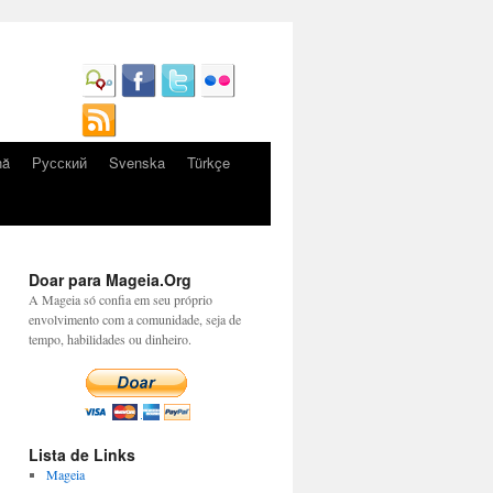
nă
Русский
Svenska
Türkçe
Doar para Mageia.Org
A Mageia só confia em seu próprio
envolvimento com a comunidade, seja de
tempo, habilidades ou dinheiro.
Lista de Links
Mageia