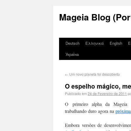
Mageia Blog (Por
Deutsch
Ελληνικά
English
E
Україна
←
Um novo planeta foi descoberto
O espelho mágico, me 
Publicado em
24 de Fevereiro de 2011
p
O primeiro alpha da Mageia 
trabalhando duro agora na
próxima
Embora versões de desenvolviment