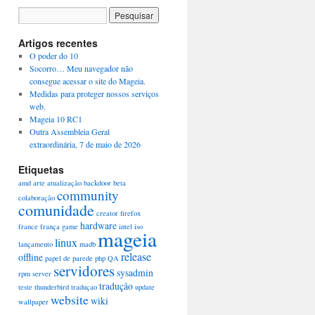
Artigos recentes
O poder do 10
Socorro… Meu navegador não
consegue acessar o site do Mageia.
Medidas para proteger nossos serviços
web.
Mageia 10 RC1
Outra Assembleia Geral
extraordinária, 7 de maio de 2026
Etiquetas
amd
arte
atualização
backdoor
beta
community
colaboração
comunidade
creator
firefox
hardware
france
frança
game
intel
iso
mageia
linux
lançamento
madb
release
offline
papel de parede
php
QA
servidores
sysadmin
rpm
server
tradução
teste
thunderbird
traduçao
update
website
wiki
wallpaper