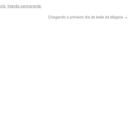
ria
.
ligação permanente
.
Chegando o primeiro dia de teste da Mageia
→