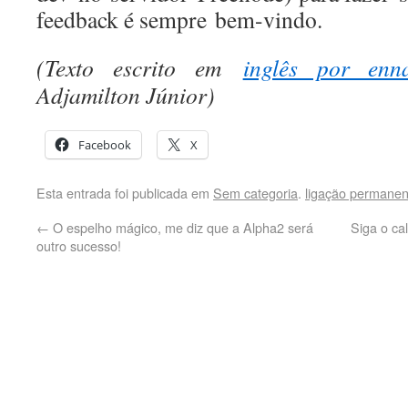
feedback é sempre bem-vindo.
(Texto escrito em
inglês por enn
Adjamilton Júnior)
Facebook
X
Esta entrada foi publicada em
Sem categoria
.
ligação permanen
←
O espelho mágico, me diz que a Alpha2 será
Siga o ca
outro sucesso!