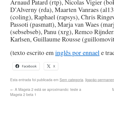
Arnaud Patard (rtp), Nicolas Vigier (b
D’Alverny (rda), Maarten Vanraes (al13
(coling), Raphael (rapsys), Chris Ringev
Passoti (pasmatt), Marja van Waes (marj
(sebsebseb), Panu (xrg), Remco Rijnder
Karlsen, Guillaume Rousse (guillomovit
(texto escrito em
inglês por ennael
e tra
Facebook
X
Esta entrada foi publicada em
Sem categoria
.
ligação permanen
←
A Mageia 2 está se aproximando: teste a
M
Mageia 2 beta 1