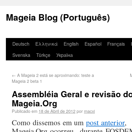
Mageia Blog (Português)
Deutsch
Ελληνικά
English
Español
Français
Svenska
Türkçe
Україна
←
A Mageia 2 está se aproximando: teste a
M
Mageia 2 beta 1
Assembléia Geral e revisão do
Mageia.Org
Publicado em
18 de Abril de 2012
por
macxi
Como dissemos em um
post anterior
, 
Mageia.Org ocorreu durante FOSDEM