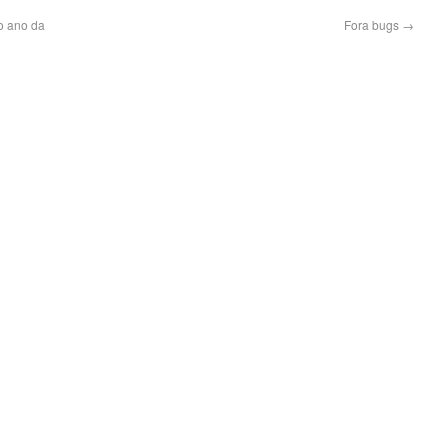
o ano da
Fora bugs
→