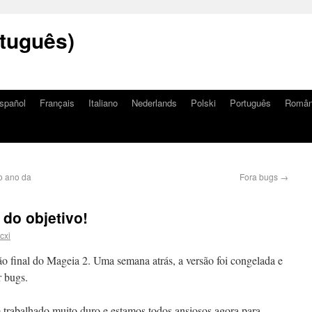
tuguês)
spañol
Français
Italiano
Nederlands
Polski
Português
Româ
o ano da
Fora bugs
→
 do objetivo!
cxi
o final do Mageia 2. Uma semana atrás, a versão foi congelada e
r bugs.
trabalhado muito duro e estamos todos ansiosos agora para