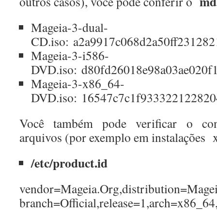
md
outros casos), você pode conferir o
Mageia-3-dual-
CD.iso: a2a9917c068d2a50ff231282
Mageia-3-i586-
DVD.iso: d80fd26018e98a03ae020f1
Mageia-3-x86_64-
DVD.iso: 16547c7c1f933322122820
Você também pode verificar o con
arquivos (por exemplo em instalações 
/etc/product.id
vendor=Mageia.Org,distribution=Magei
branch=Official,release=1,arch=x86_64