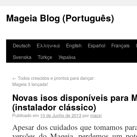
Mageia Blog (Português)
Deutsch
Ελληνικά
English
Español
Français
Svenska
Türkçe
Україна
←
Todos crescidos e prontos para dançar:
Mageia 3 lançada!
Novas isos disponíveis para 
(instalador clássico)
Publicado em
10 de Junho de 2013
por
macxi
Apesar dos cuidados que tomamos para 
versões do Mageia, perdemos um po