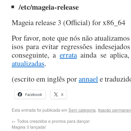
/etc/mageia-release
Mageia release 3 (Official) for x86_64
Por favor, note que nós não atualizamos
isos para evitar regressões indesejado
conseguinte, a
errata
ainda se aplica
atualizadas
.
(escrito em inglês por
annael
e traduzid
Facebook
X
Esta entrada foi publicada em
Sem categoria
.
ligação permanen
←
Todos crescidos e prontos para dançar:
Mageia 3 lançada!