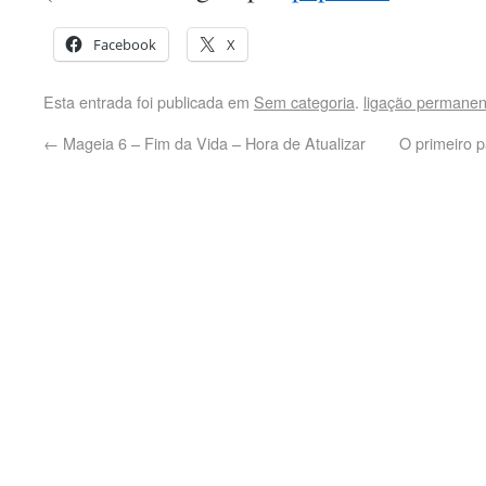
Facebook
X
Esta entrada foi publicada em
Sem categoria
.
ligação permanen
←
Mageia 6 – Fim da Vida – Hora de Atualizar
O primeiro 