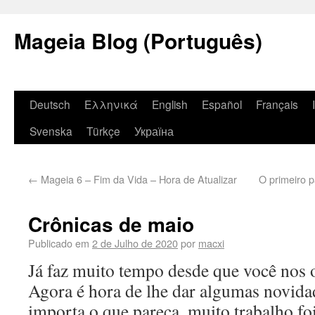
Mageia Blog (Português)
Deutsch
Ελληνικά
English
Español
Français
Svenska
Türkçe
Україна
←
Mageia 6 – Fim da Vida – Hora de Atualizar
O primeiro 
Crônicas de maio
Publicado em
2 de Julho de 2020
por
macxi
Já faz muito tempo desde que você nos 
Agora é hora de lhe dar algumas novida
importa o que pareça, muito trabalho foi