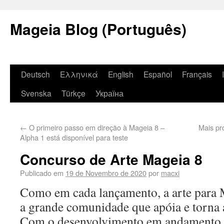
Mageia Blog (Português)
Deutsch
Ελληνικά
English
Español
Français
Svenska
Türkçe
Україна
←
O primeiro passo em direção à Mageia 8 –
Mais pr
Alpha 1 está disponível para teste
Concurso de Arte Mageia 8
Publicado em
19 de Novembro de 2020
por
macxi
Como em cada lançamento, a arte para M
a grande comunidade que apóia e torna 
Com o desenvolvimento em andamento,