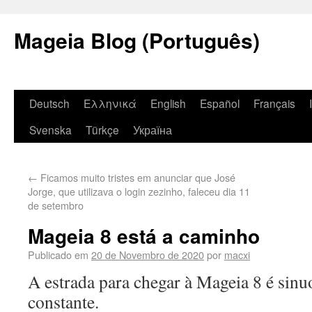
Mageia Blog (Português)
Deutsch
Ελληνικά
English
Español
Français
Svenska
Türkçe
Україна
←
Ficamos muito tristes em anunciar que José
Jorge, que utilizava o login zezinho, faleceu dia 11
de setembro
Mageia 8 está a caminho
Publicado em
20 de Novembro de 2020
por
macxi
A estrada para chegar à Mageia 8 é sinuo
constante.