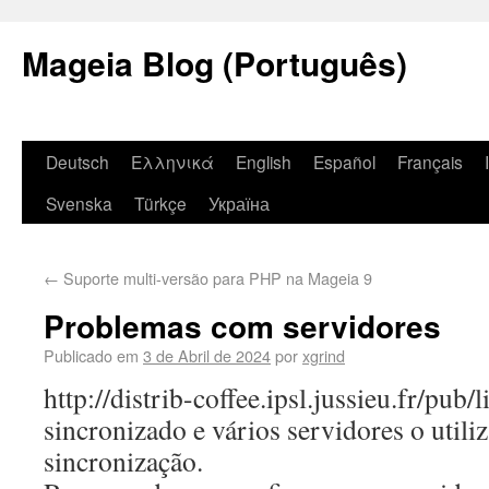
Mageia Blog (Português)
Deutsch
Ελληνικά
English
Español
Français
Svenska
Türkçe
Україна
←
Suporte multi-versão para PHP na Mageia 9
Problemas com servidores
Publicado em
3 de Abril de 2024
por
xgrind
http://distrib-coffee.ipsl.jussieu.fr/pub
sincronizado e vários servidores o util
sincronização.