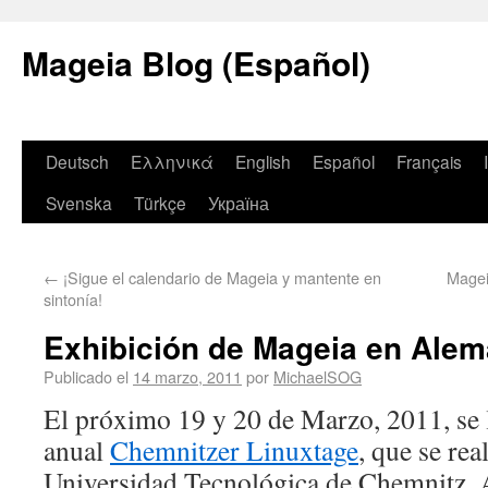
Mageia Blog (Español)
Deutsch
Ελληνικά
English
Español
Français
Svenska
Türkçe
Україна
←
¡Sigue el calendario de Mageia y mantente en
Magei
sintonía!
Exhibición de Mageia en Alem
Publicado el
14 marzo, 2011
por
MichaelSOG
El próximo 19 y 20 de Marzo, 2011, se l
anual
Chemnitzer Linuxtage
, que se rea
Universidad Tecnológica de Chemnitz, 