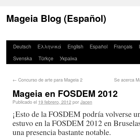
Mageia Blog (Español)
Deutsch
Ελληνικά
English
Español
Français
Svenska
Türkçe
Україна
←
Concurso de arte para Mageia 2
Se acerca Ma
Mageia en FOSDEM 2012
Publicado el
19 febrero, 2012
por
Jacen
¡Esto de la FOSDEM podría volverse un
estuvo en la FOSDEM 2012 en Bruselas 
una presencia bastante notable.