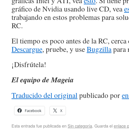
gráficas Intel y ATI, vea
esto
. Si tiene 
gráfico de Nvidia usando live CD, vea
e
trabajando en estos problemas para soluc
RC.
El tiempo es poco antes de la RC, cerca
Descargue
, pruebe, y use
Bugzilla
para r
¡Disfrútela!
El equipo de Mageia
Traducido del original
publicado por
en
Facebook
X
Esta entrada fue publicada en
Sin categoría
. Guarda el
enlace 