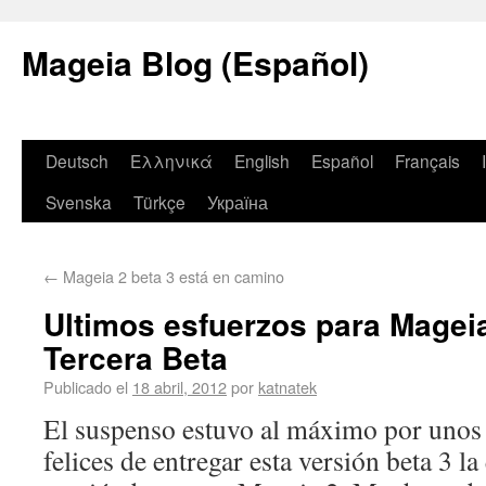
Mageia Blog (Español)
Deutsch
Ελληνικά
English
Español
Français
Svenska
Türkçe
Україна
←
Mageia 2 beta 3 está en camino
Ultimos esfuerzos para Mageia
Tercera Beta
Publicado el
18 abril, 2012
por
katnatek
El suspenso estuvo al máximo por unos
felices de entregar esta versión beta 3 la