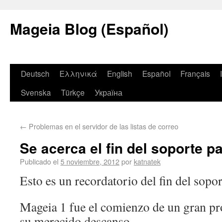
Mageia Blog (Español)
Deutsch
Ελληνικά
English
Español
Français
Svenska
Türkçe
Україна
←
Problemas en el servidor de las listas de correo
Se acerca el fin del soporte p
Publicado el
5 noviembre, 2012
por
katnatek
Esto es un recordatorio del fin del sopo
Mageia 1 fue el comienzo de un gran pr
su merecido descanso.