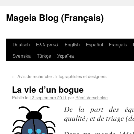
Mageia Blog (Français)
Deutsch
Ελληνικά
English
Español
Français
Svenska
Türkçe
Україна
←
Avis de recherche : infographistes et designers
La vie d’un bogue
Publié le
13 septembre 2011
par
Rémi Verschelde
De la part des éq
qualité) et de triage (