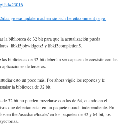
cgi?id=23016
12/das-grosse-update-machen-sie-sich-bereit/comment-page-
r la biblioteca de 32 bit para que la actualización pueda
ulares libkf5jobwidgets5 y libkf5completion5.
 las bibliotecas de 32-bit deberían ser capaces de coexistir con las
a aplicaciones de terceros.
estudiar esto un poco más. Por ahora vigile los reportes y le
talar la biblioteca de 32 bit.
as de 32 bit no pueden mezclarse con las de 64, cuando en el
chivos que deberían estar en un paquete noarch independiente. En
os en the /usr/share/locale/ en los paquetes de 32 y 64 bit, los
ayectorias..