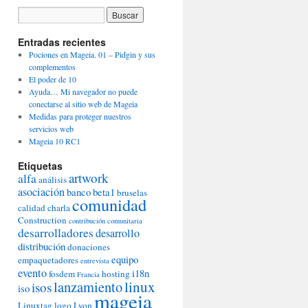
Entradas recientes
Pociones en Mageia. 01 – Pidgin y sus
complementos
El poder de 10
Ayuda… Mi navegador no puede
conectarse al sitio web de Mageia
Medidas para proteger nuestros
servicios web
Mageia 10 RC1
Etiquetas
artwork
alfa
análisis
asociación
banco
beta1
bruselas
comunidad
calidad
charla
Construction
contribución comunitaria
desarrolladores
desarrollo
distribución
donaciones
equipo
empaquetadores
entrevista
evento
i18n
fosdem
hosting
Francia
lanzamiento
linux
isos
iso
mageia
Linuxtag
logo
Lyon