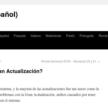
añol)
spañol
Français
Italiano
Nederlands
Polski
Português
Româ
!
Ronda Semanal 2018 – Semanas 20 y 21
→
an Actualización?
sistema, y la mayoría de las actualizaciones fue tan suave como la
problemas con la Gran Actualización, ambos causados por tener
 en el sistema: