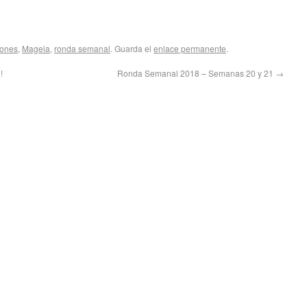
iones
,
Mageia
,
ronda semanal
. Guarda el
enlace permanente
.
!
Ronda Semanal 2018 – Semanas 20 y 21
→