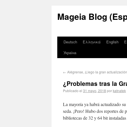
Mageia Blog (Esp
Deutsch
Ελληνικά
English
E
Україна
←
Alégrense, ¡Llego la gran actualización
¿Problemas tras la Gr
Publicado el
31 mayo, 2018
por
katnatek
La mayoría ya habrá actualizado su 
seda. ¡Pero! Hubo dos reportes de 
bibliotecas de 32 y 64 bit instaladas