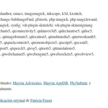
dauthor, emacs, imagemagick, inkscape, k3d, kxstitch,
rl-Image-SubImageFind, pfstools, php-imagick, php-magickwand,
gick, synfig, vdr-plugin-skinelchi, vdr-plugin-skinenigmang
harts5, qtconnectivity5, qtdatavis3d5, qtdeclarative5, qtdoc5,
, qtimageformats5, qtlocation5, qtmultimedia5, qtnetworkauth5,
5, qtquickcontrols5, qtremoteobjects5, qtscript5, qtscxml5,
lport5, qtspeech5, qtsvg5, qttools5, qttranslations5,
5, qtwebchannel5, qtwebengine5, qtwebsockets5, qtwebview5,
bituales:
Mageia Advisories
,
Mageia AppDB
,
PkgSubmit
, y
almente.
licación original
de
Patricia Fraser