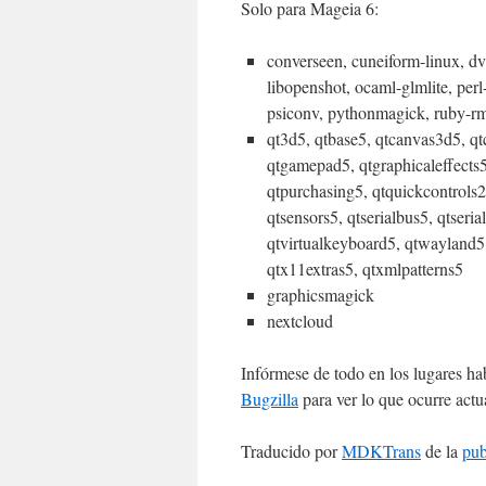
Solo para Mageia 6:
converseen, cuneiform-linux, dv
libopenshot, ocaml-glmlite, pe
psiconv, pythonmagick, ruby-rma
qt3d5, qtbase5, qtcanvas3d5, qtc
qtgamepad5, qtgraphicaleffects5
qtpurchasing5, qtquickcontrols2
qtsensors5, qtserialbus5, qtseria
qtvirtualkeyboard5, qtwayland
qtx11extras5, qtxmlpatterns5
graphicsmagick
nextcloud
Infórmese de todo en los lugares ha
Bugzilla
para ver lo que ocurre actu
Traducido por
MDKTrans
de la
pub