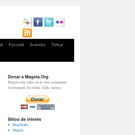
nă
Русский
Svenska
Türkçe
Donar a Mageia.Org
Mageia only relies on its own community
involvement, be it time, skills, money.
Sitios de interés
BlogDrake
Mageia