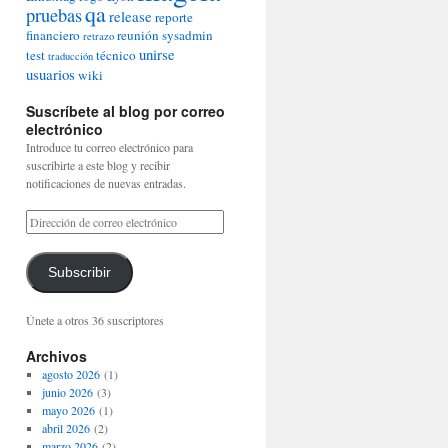
qa
pruebas
release
reporte
financiero
reunión
sysadmin
retrazo
unirse
test
técnico
traducción
usuarios
wiki
Suscríbete al blog por correo
electrónico
Introduce tu correo electrónico para
suscribirte a este blog y recibir
notificaciones de nuevas entradas.
Subscribir
Únete a otros 36 suscriptores
Archivos
agosto 2026
(1)
junio 2026
(3)
mayo 2026
(1)
abril 2026
(2)
marzo 2026
(2)